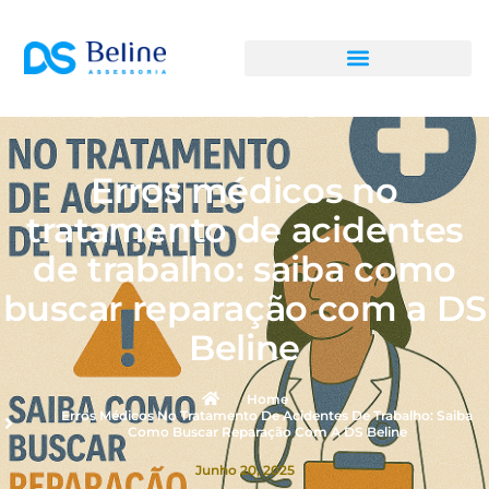
Erros médicos no
tratamento de acidentes
de trabalho: saiba como
buscar reparação com a DS
Beline
Home
Erros Médicos No Tratamento De Acidentes De Trabalho: Saiba
Como Buscar Reparação Com A DS Beline
Junho 20, 2025